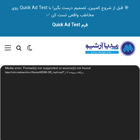
🎯 قبل از شروع کمپین، تصمیم درست بگیر! با Quick Ad Test روی
مخاطب واقعی تست کن ✅
فرم Quick Ad Test
تغییر پوسته
منو
جستجو ب
نمایشگر
Media error: Format(s) not supported or source(s) not found
ویدیو
دریافت پرونده: https://cdn.mediaarshiv.ir/files/es920396-035_mp4.mp4?_=1