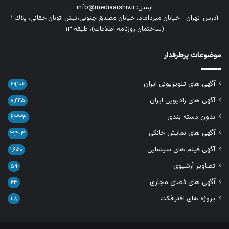
ایمیل: info@mediaarshiv.ir
آدرس: تهران - خیابان میرداماد، خیابان مصدق جنوبی،نبش اتوبان حقانی، پلاك ١
(ساختمان روزنامه اطلاعات)، طبقه ۱۳
موضوعات پرطرفدار
آگهی های تلویزیونی ایران
۶۹,۱۰۶
آگهی های رادیویی ایران
۸,۴۴۵
بدون دسته بندی
۶,۳۳۳
آگهی های نمایش خانگی
۳,۴۰۳
آگهی فیلم های سینمایی
۱,۶۵۰
تصاویر آرشیوی
۵۹
آگهی های فضای مجازی
۴۴
پروژه های افترافکت
۲۸