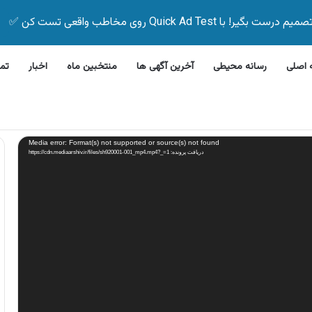
Quick Ad Test روی مخاطب واقعی تست کن ✅
اصلی
رسانه محیطی
آخرین آگهی ها
منتخبین ماه
اخبار
تم
این بیمه زیر ۵ دقیقه
Media error: Format(s) not supported or source(s) not found
دریافت پرونده: https://cdn.mediaarshiv.ir/files/sh920001-001_mp4.mp4?_=1