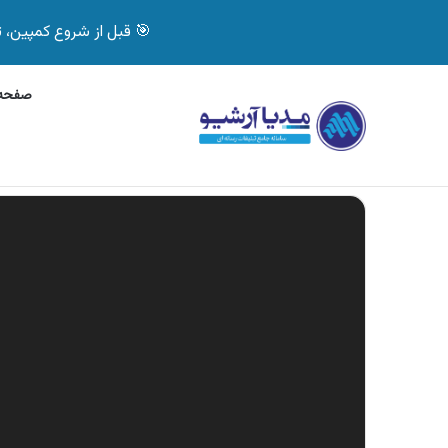
🎯 قبل از شروع کمپین، تصمیم درست بگیر! با 
صفحه 
پنج‌شنبه, 6 آگوست 2026
آگهی بیمه دات کام، خرید آنل
آگهی های تازه
نمایشگر
ویدیو