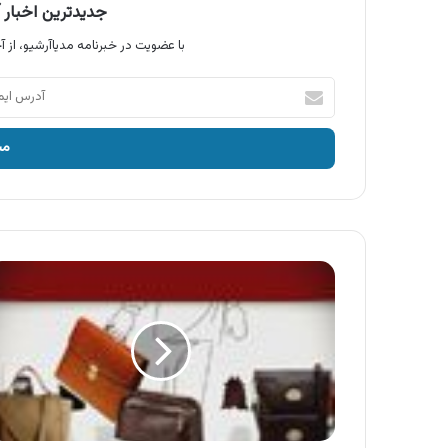
جدیدترین اخبار آ
با عضویت در خبرنامه مدیاآرشیو، از آخ
آدرس
ایمیل
خود
را
وارد
کنید
آگهی
نمایشگاه
بین
المللی
تخصصی
امپکس