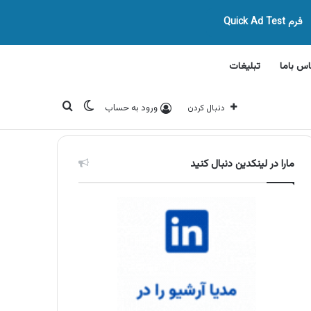
فرم Quick Ad Test
اس باما
تبلیغات
تغییر پوسته
جستجو برای
ورود به حساب
دنبال کردن
مارا در لینکدین دنبال کنید