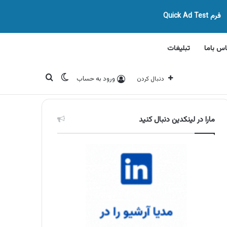
فرم Quick Ad Test
اس باما
تبلیغات
تغییر پوسته
جستجو برای
ورود به حساب
دنبال کردن
مارا در لینکدین دنبال کنید