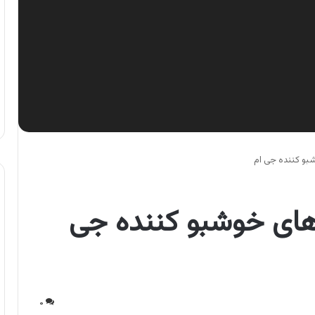
بو کننده جی ام
های خوشبو کننده جی
۰