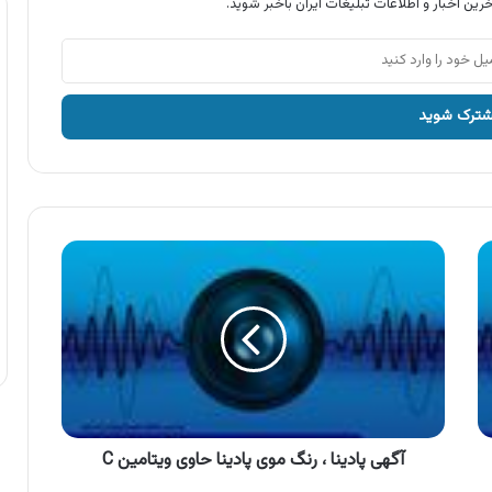
رین اخبار و اطلاعات تبلیغات ایران باخبر شوید.
آگهی
پادینا
،
رنگ
موی
پادینا
حاوی
ویتامین
C
آگهی پادینا ، رنگ موی پادینا حاوی ویتامین C