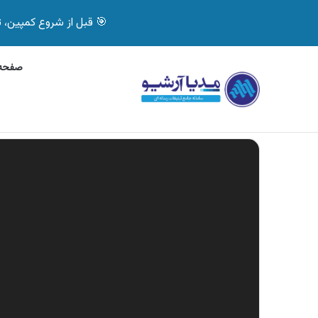
🎯 قبل از شروع کمپین، تصمیم درست بگیر! با 
صفحه 
پنج‌شنبه, 6 آگوست 2026
آگهی بیمه دات کام، خرید آنل
آگهی های تازه
نمایشگر
ویدیو