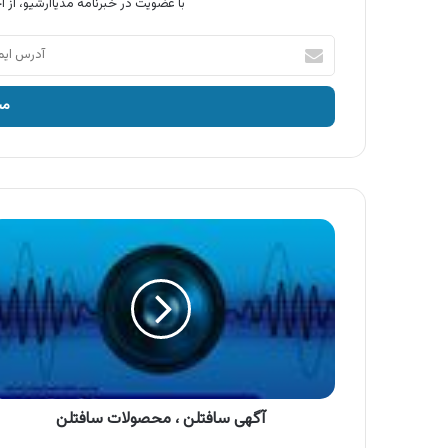
با عضویت در خبرنامه مدیاآرشیو، از آخ
آدرس
ایمیل
خود
را
وارد
کنید
آگهی
سافتلن
،
محصولات
سافتلن
آگهی سافتلن ، محصولات سافتلن