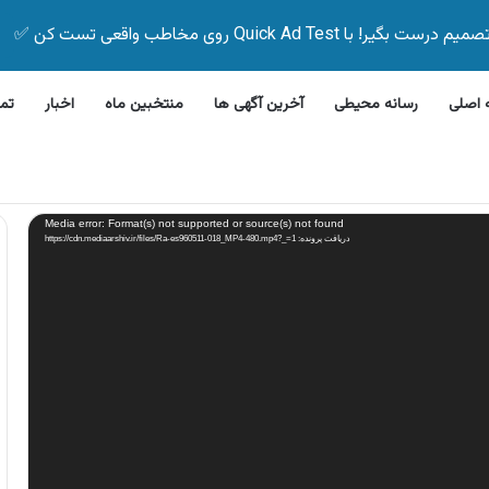
Quick Ad Test روی مخاطب واقعی تست کن ✅
اصلی
رسانه محیطی
آخرین آگهی ها
منتخبین ماه
اخبار
تم
این بیمه زیر ۵ دقیقه
Media error: Format(s) not supported or source(s) not found
دریافت پرونده: https://cdn.mediaarshiv.ir/files/Ra-es960511-018_MP4-480.mp4?_=1