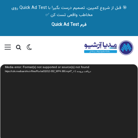
🎯 قبل از شروع کمپین، تصمیم درست بگیر! با Quick Ad Test روی
مخاطب واقعی تست کن ✅
فرم Quick Ad Test
تغییر پوسته
منو
جستجو ب
نمایشگر
Media error: Format(s) not supported or source(s) not found
ویدیو
دریافت پرونده: https://cdn.mediaarshiv.ir/files/Ra-ba011012-002_MP4-360.mp4?_=1