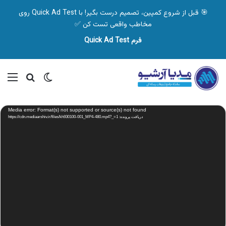
🎯 قبل از شروع کمپین، تصمیم درست بگیر! با Quick Ad Test روی
مخاطب واقعی تست کن ✅
فرم Quick Ad Test
تغییر پوسته
منو
جستجو ب
نمایشگر
Media error: Format(s) not supported or source(s) not found
ویدیو
دریافت پرونده: https://cdn.mediaarshiv.ir/files/kh930100-001_MP4-480.mp4?_=1