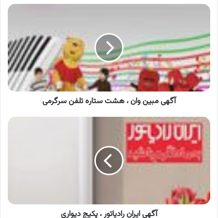
آگهی
مبین
وان
،
هشت
ستاره
تلفن
سرگرمی
آگهی مبین وان ، هشت ستاره تلفن سرگرمی
آگهی
ایران
رادیاتور
،
پکیج
دیواری
آگهی ایران رادیاتور ، پکیج دیواری