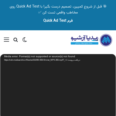
🎯 قبل از شروع کمپین، تصمیم درست بگیر! با Quick Ad Test روی
مخاطب واقعی تست کن ✅
فرم Quick Ad Test
تغییر پوسته
منو
جستجو ب
نمایشگر
Media error: Format(s) not supported or source(s) not found
ویدیو
دریافت پرونده: https://cdn.mediaarshiv.ir/files/es031090-008-filmnet_MP4-360.mp4?_=1