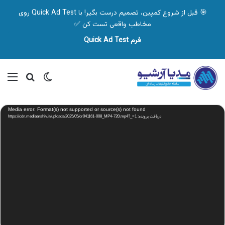
🎯 قبل از شروع کمپین، تصمیم درست بگیر! با Quick Ad Test روی
مخاطب واقعی تست کن ✅
فرم Quick Ad Test
تغییر پوسته
منو
جستجو ب
نمایشگر
Media error: Format(s) not supported or source(s) not found
ویدیو
دریافت پرونده: https://cdn.mediaarshiv.ir/uploads/2025/05/or041161-008_MP4-720.mp4?_=1