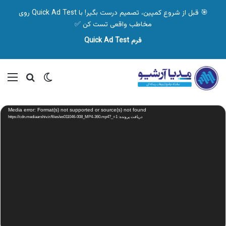
🎯 قبل از شروع کمپین، تصمیم درست بگیر! با Quick Ad Test روی
مخاطب واقعی تست کن ✅
فرم Quick Ad Test
تغییر پوسته
منو
جستجو ب
نمایشگر
Media error: Format(s) not supported or source(s) not found
ویدیو
دریافت پرونده: https://cdn.mediaarshiv.ir/files/es011046-008_MP4-360.mp4?_=1