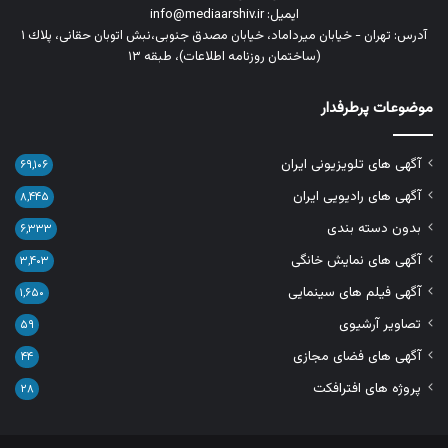
ایمیل: info@mediaarshiv.ir
آدرس: تهران - خیابان میرداماد، خیابان مصدق جنوبی،نبش اتوبان حقانی، پلاك ١
(ساختمان روزنامه اطلاعات)، طبقه ۱۳
موضوعات پرطرفدار
آگهی های تلویزیونی ایران
۶۹,۱۰۶
آگهی های رادیویی ایران
۸,۴۴۵
بدون دسته بندی
۶,۳۳۳
آگهی های نمایش خانگی
۳,۴۰۳
آگهی فیلم های سینمایی
۱,۶۵۰
تصاویر آرشیوی
۵۹
آگهی های فضای مجازی
۴۴
پروژه های افترافکت
۲۸