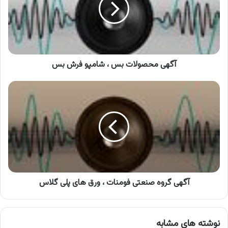
شامپو
فرش
بس
آگهی محصولات بس ، شامپو فرش بس
آگهی
گروه
صنعتی
فومنات
،
ورق
های
پلی
گلاس
آگهی گروه صنعتی فومنات ، ورق های پلی گلاس
نوشته های مشابه