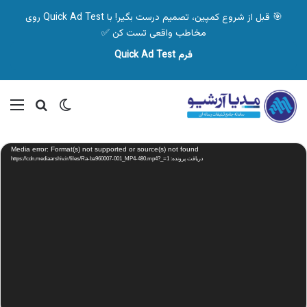
🎯 قبل از شروع کمپین، تصمیم درست بگیر! با Quick Ad Test روی
مخاطب واقعی تست کن ✅
فرم Quick Ad Test
تغییر پوسته
منو
جستجو ب
نمایشگر
Media error: Format(s) not supported or source(s) not found
ویدیو
دریافت پرونده: https://cdn.mediaarshiv.ir/files/Ra-ba960007-001_MP4-480.mp4?_=1