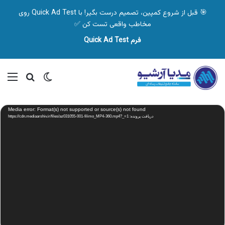
🎯 قبل از شروع کمپین، تصمیم درست بگیر! با Quick Ad Test روی
مخاطب واقعی تست کن ✅
فرم Quick Ad Test
تغییر پوسته
منو
جستجو ب
نمایشگر
Media error: Format(s) not supported or source(s) not found
ویدیو
دریافت پرونده: https://cdn.mediaarshiv.ir/files/az031055-001-filimo_MP4-360.mp4?_=1