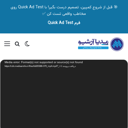
🎯 قبل از شروع کمپین، تصمیم درست بگیر! با Quick Ad Test روی
مخاطب واقعی تست کن ✅
فرم Quick Ad Test
تغییر پوسته
منو
جستجو ب
نمایشگر
Media error: Format(s) not supported or source(s) not found
ویدیو
دریافت پرونده: https://cdn.mediaarshiv.ir/files/fa920388-079_mp4.mp4?_=1