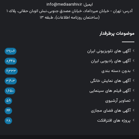
ایمیل: info@mediaarshiv.ir
آدرس: تهران - خیابان میرداماد، خیابان مصدق جنوبی،نبش اتوبان حقانی، پلاك ١
(ساختمان روزنامه اطلاعات)، طبقه ۱۳
موضوعات پرطرفدار
آگهی های تلویزیونی ایران
۶۹,۱۰۶
آگهی های رادیویی ایران
۸,۴۴۵
بدون دسته بندی
۶,۳۳۳
آگهی های نمایش خانگی
۳,۴۰۳
آگهی فیلم های سینمایی
۱,۶۵۰
تصاویر آرشیوی
۵۹
آگهی های فضای مجازی
۴۴
پروژه های افترافکت
۲۸