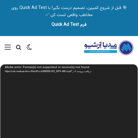
🎯 قبل از شروع کمپین، تصمیم درست بگیر! با Quick Ad Test روی
مخاطب واقعی تست کن ✅
فرم Quick Ad Test
تغییر پوسته
منو
جستجو ب
نمایشگر
Media error: Format(s) not supported or source(s) not found
ویدیو
دریافت پرونده: https://cdn.mediaarshiv.ir/files/Ra-sh980006-001_MP4-480.mp4?_=1