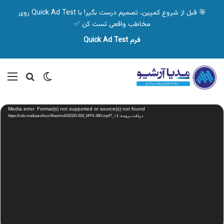
🎯 قبل از شروع کمپین، تصمیم درست بگیر! با Quick Ad Test روی
مخاطب واقعی تست کن ✅
فرم Quick Ad Test
تغییر پوسته
منو
جستجو ب
نمایشگر
Media error: Format(s) not supported or source(s) not found
ویدیو
دریافت پرونده: https://cdn.mediaarshiv.ir/files/mo031020-003_MP4-360.mp4?_=1