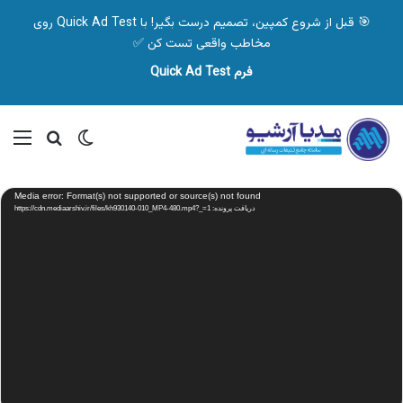
🎯 قبل از شروع کمپین، تصمیم درست بگیر! با Quick Ad Test روی
مخاطب واقعی تست کن ✅
فرم Quick Ad Test
تغییر پوسته
منو
جستجو ب
نمایشگر
Media error: Format(s) not supported or source(s) not found
ویدیو
دریافت پرونده: https://cdn.mediaarshiv.ir/files/kh930140-010_MP4-480.mp4?_=1