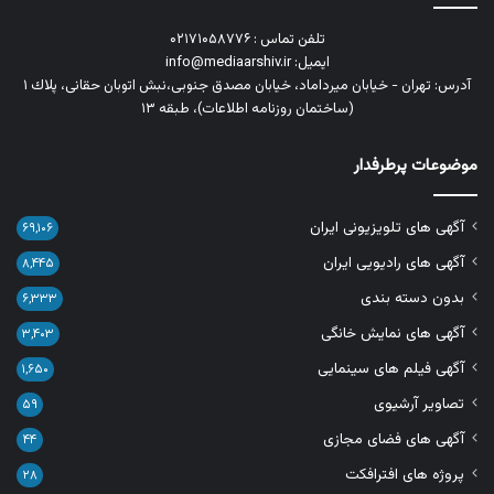
تلفن تماس : ۰۲۱۷۱۰۵۸۷۷۶
ایمیل: info@mediaarshiv.ir
آدرس: تهران - خیابان میرداماد، خیابان مصدق جنوبی،نبش اتوبان حقانی، پلاك ١
(ساختمان روزنامه اطلاعات)، طبقه ۱۳
موضوعات پرطرفدار
آگهی های تلویزیونی ایران
۶۹,۱۰۶
آگهی های رادیویی ایران
۸,۴۴۵
بدون دسته بندی
۶,۳۳۳
آگهی های نمایش خانگی
۳,۴۰۳
آگهی فیلم های سینمایی
۱,۶۵۰
تصاویر آرشیوی
۵۹
آگهی های فضای مجازی
۴۴
پروژه های افترافکت
۲۸