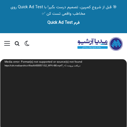
🎯 قبل از شروع کمپین، تصمیم درست بگیر! با Quick Ad Test روی
مخاطب واقعی تست کن ✅
فرم Quick Ad Test
تغییر پوسته
منو
جستجو ب
نمایشگر
Media error: Format(s) not supported or source(s) not found
ویدیو
دریافت پرونده: https://cdn.mediaarshiv.ir/files/kh930057-012_MP4-480.mp4?_=1