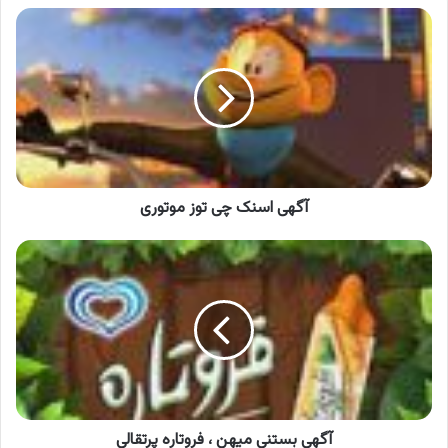
آگهی
اسنک
چی
توز
موتوری
آگهی اسنک چی توز موتوری
آگهی
بستنی
میهن
،
فروتاره
پرتقالی
آگهی بستنی میهن ، فروتاره پرتقالی