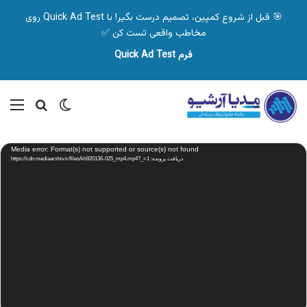
🎯 قبل از شروع کمپین، تصمیم درست بگیر! با Quick Ad Test روی
مخاطب واقعی تست کن ✅
فرم Quick Ad Test
تغییر پوسته
منو
جستجو ب
نمایشگر
Media error: Format(s) not supported or source(s) not found
ویدیو
دریافت پرونده: https://cdn.mediaarshiv.ir/files/kh920136-025_mp4.mp4?_=1