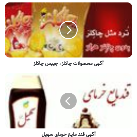
آگهی
محصولات
چاکلز
،
چیپس
چاکلز
آگهی محصولات چاکلز ، چیپس چاکلز
آگهی
قند
مایع
خرمای
سهیل
آگهی قند مایع خرمای سهیل