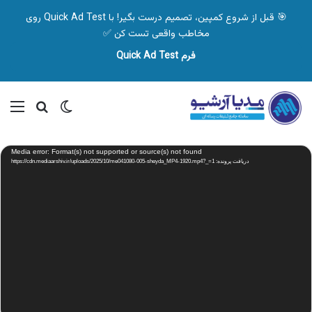
🎯 قبل از شروع کمپین، تصمیم درست بگیر! با Quick Ad Test روی
مخاطب واقعی تست کن ✅
فرم Quick Ad Test
تغییر پوسته
منو
جستجو ب
نمایشگر
Media error: Format(s) not supported or source(s) not found
ویدیو
دریافت پرونده: https://cdn.mediaarshiv.ir/uploads/2025/10/me041080-005-sheyda_MP4-1920.mp4?_=1