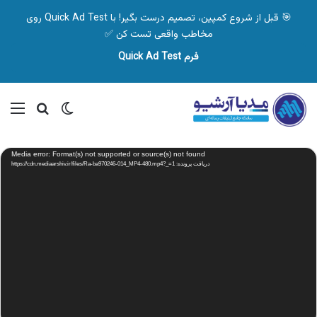
🎯 قبل از شروع کمپین، تصمیم درست بگیر! با Quick Ad Test روی
مخاطب واقعی تست کن ✅
فرم Quick Ad Test
تغییر پوسته
منو
جستجو ب
نمایشگر
Media error: Format(s) not supported or source(s) not found
ویدیو
دریافت پرونده: https://cdn.mediaarshiv.ir/files/Ra-ba970246-014_MP4-480.mp4?_=1