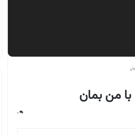
مان
با من بمان
۰