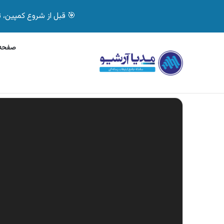
🎯 قبل از شروع کمپین، تصمیم درست بگیر! با 
صفحه 
پنج‌شنبه, 6 آگوست 2026
آگهی جی پلاس، ماشین
آگهی های تازه
نمایشگر
ویدیو