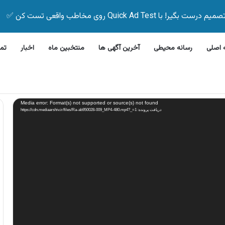
Quick Ad Test روی مخاطب واقعی تست کن ✅
اصلی
رسانه محیطی
آخرین آگهی ها
منتخبین ماه
اخبار
تم
 ظرفشویی جی پلاس
Media error: Format(s) not supported or source(s) not found
دریافت پرونده: https://cdn.mediaarshiv.ir/files/Ra-ab950028-009_MP4-480.mp4?_=1