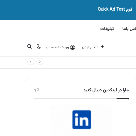
فرم Quick Ad Test
اس باما
تبلیغات
تغییر پوسته
جستجو برای
ورود به حساب
دنبال کردن
مارا در لینکدین دنبال کنید