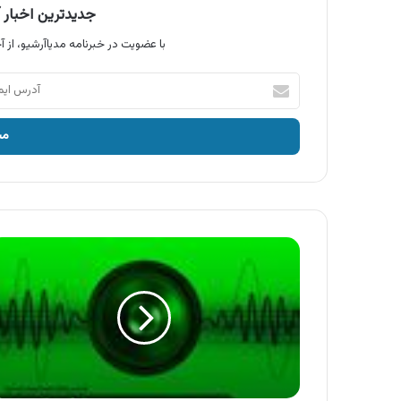
جدیدترین اخبار آ
با عضویت در خبرنامه مدیاآرشیو، از آخ
آدرس
ایمیل
خود
را
وارد
کنید
آگهی
بانک
کشاورزی
،
بازپرداخت
تسهیلات