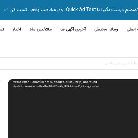
Quick Ad Test روی مخاطب واقعی تست کن ✅
اصلی
رسانه محیطی
آخرین آگهی ها
منتخبین ماه
اخبار
تم
این بیمه زیر ۵ دقیقه
Media error: Format(s) not supported or source(s) not found
دریافت پرونده: https://cdn.mediaarshiv.ir/files/Ra-sh960079-025_MP4-480.mp4?_=1