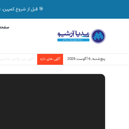
🎯 قبل از شروع کمپین، تصمیم درست بگیر! با 
صفحه 
پنج‌شنبه, 6 آگوست 2026
آگهی بیمه دات کام، خرید آنل
آگهی های تازه
نمایشگر
ویدیو