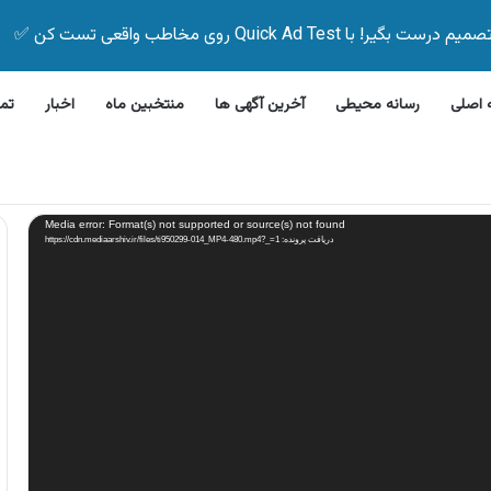
Quick Ad Test روی مخاطب واقعی تست کن ✅
اصلی
رسانه محیطی
آخرین آگهی ها
منتخبین ماه
اخبار
تم
این بیمه زیر ۵ دقیقه
Media error: Format(s) not supported or source(s) not found
دریافت پرونده: https://cdn.mediaarshiv.ir/files/ti950299-014_MP4-480.mp4?_=1