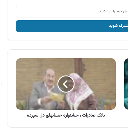
بانک
صادرات
،
جشنواره
حسابهای
دل
سپرده
بانک صادرات ، جشنواره حسابهای دل سپرده