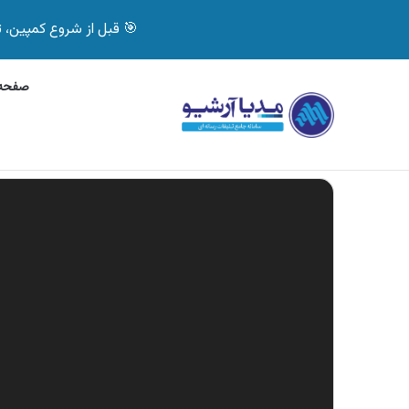
🎯 قبل از شروع کمپین، تصمیم درست بگیر! با 
صفحه 
پنج‌شنبه, 6 آگوست 2026
آگهی بیمه دات کام، خرید آنل
آگهی های تازه
نمایشگر
ویدیو