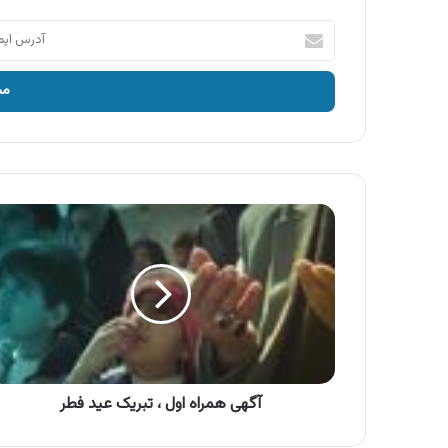
آدرس
ایمیل
خود
را
وارد
کنید
آگهی
همراه
اول
،
تبریک
عید
فطر
آگهی همراه اول ، تبریک عید فطر