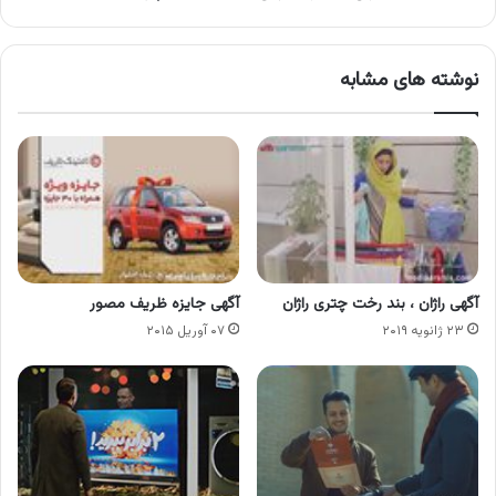
نوشته های مشابه
آگهی راژان ، بند رخت چتری راژان
آگهی جایزه ظریف مصور
۲۳ ژانویه ۲۰۱۹
۰۷ آوریل ۲۰۱۵