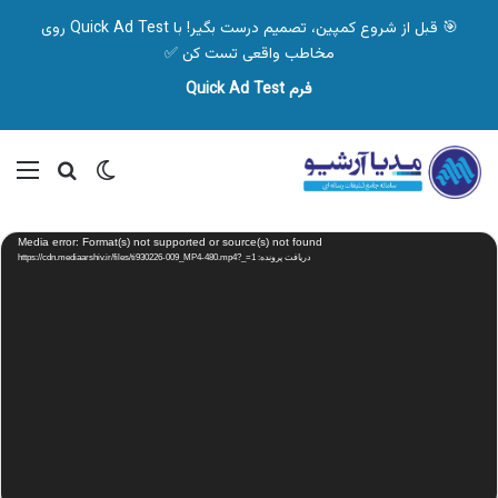
🎯 قبل از شروع کمپین، تصمیم درست بگیر! با Quick Ad Test روی
مخاطب واقعی تست کن ✅
فرم Quick Ad Test
تغییر پوسته
منو
جستجو ب
نمایشگر
Media error: Format(s) not supported or source(s) not found
ویدیو
دریافت پرونده: https://cdn.mediaarshiv.ir/files/ti930226-009_MP4-480.mp4?_=1