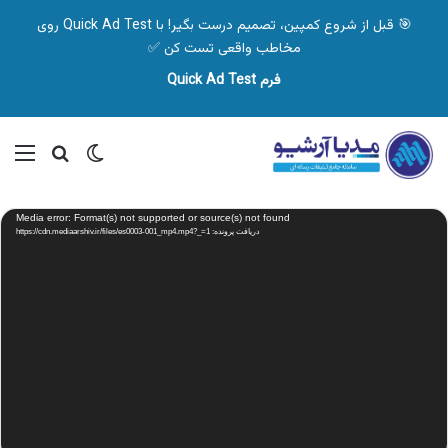
🎯 قبل از شروع کمپین، تصمیم درست بگیر! با Quick Ad Test روی
مخاطب واقعی تست کن ✅
فرم Quick Ad Test
تغییر پوسته
منو
جستجو ب
نمایشگر
Media error: Format(s) not supported or source(s) not found
ویدیو
دریافت پرونده: https://cdn.mediaarshiv.ir/files/es0003-001_mp4.mp4?_=1