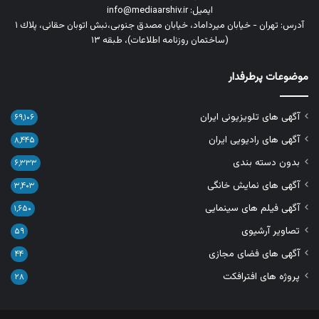
ایمیل: info@mediaarshiv.ir
آدرس: تهران - خیابان میرداماد، خیابان مصدق جنوبی،نبش اتوبان حقانی، پلاك ١
(ساختمان روزنامه اطلاعات)، طبقه ۱۳
موضوعات پرطرفدار
آگهی های تلویزیونی ایران
۶۹,۱۰۶
آگهی های رادیویی ایران
۸,۴۴۵
بدون دسته بندی
۶,۳۳۳
آگهی های نمایش خانگی
۳,۴۰۳
آگهی فیلم های سینمایی
۱,۶۵۰
تصاویر آرشیوی
۵۹
آگهی های فضای مجازی
۴۴
پروژه های افترافکت
۲۸