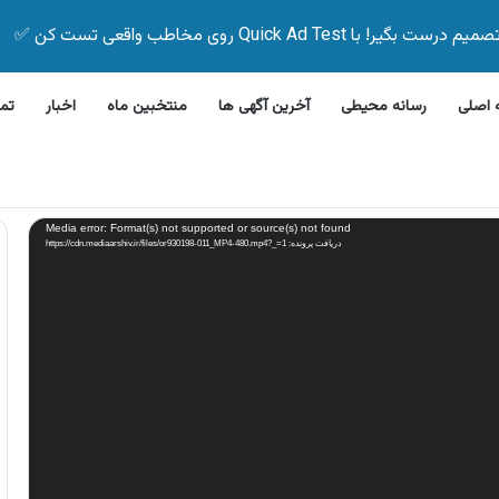
Quick Ad Test روی مخاطب واقعی تست کن ✅
اصلی
رسانه محیطی
آخرین آگهی ها
منتخبین ماه
اخبار
تم
 بیمه زیر ۵ دقیقه
Media error: Format(s) not supported or source(s) not found
دریافت پرونده: https://cdn.mediaarshiv.ir/files/or930198-011_MP4-480.mp4?_=1