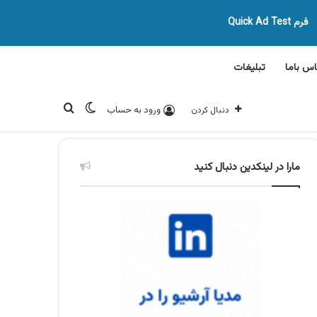
فرم Quick Ad Test
اس باما
تبلیغات
تغییر پوسته
جستجو برای
ورود به حساب
دنبال کردن
مارا در لینکدین دنبال کنید