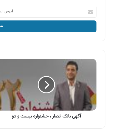
آدرس
ایمیل
خود
را
وارد
کنید
آگهی
بانک
انصار
،
جشنواره
بیست
و
دو
آگهی بانک انصار ، جشنواره بیست و دو