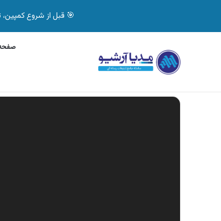
🎯 قبل از شروع کمپین، تصمیم درست بگیر! با 
صفحه 
جمعه, 7 آگوست 2026
آگهی بیمه دات کام، خرید آنلاین
آگهی های تازه
نمایشگر
ویدیو