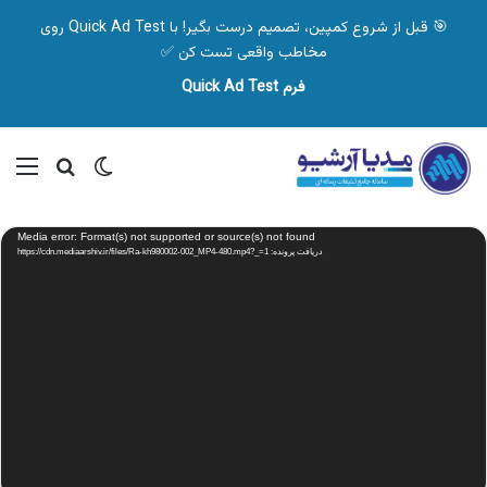
🎯 قبل از شروع کمپین، تصمیم درست بگیر! با Quick Ad Test روی
مخاطب واقعی تست کن ✅
فرم Quick Ad Test
تغییر پوسته
منو
جستجو ب
نمایشگر
Media error: Format(s) not supported or source(s) not found
ویدیو
دریافت پرونده: https://cdn.mediaarshiv.ir/files/Ra-kh980002-002_MP4-480.mp4?_=1