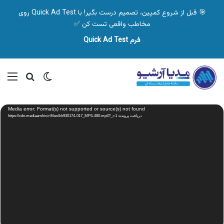
🎯 قبل از شروع کمپین، تصمیم درست بگیر! با Quick Ad Test روی
مخاطب واقعی تست کن ✅
فرم Quick Ad Test
تغییر پوسته
منو
جستجو ب
نمایشگر
Media error: Format(s) not supported or source(s) not found
ویدیو
دریافت پرونده: https://cdn.mediaarshiv.ir/files/kh930174-017_MP4-480.mp4?_=1