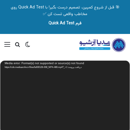
🎯 قبل از شروع کمپین، تصمیم درست بگیر! با Quick Ad Test روی
مخاطب واقعی تست کن ✅
فرم Quick Ad Test
تغییر پوسته
منو
جستجو ب
نمایشگر
Media error: Format(s) not supported or source(s) not found
ویدیو
دریافت پرونده: https://cdn.mediaarshiv.ir/files/fa930128-008_MP4-480.mp4?_=1