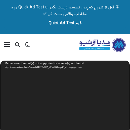
🎯 قبل از شروع کمپین، تصمیم درست بگیر! با Quick Ad Test روی
مخاطب واقعی تست کن ✅
فرم Quick Ad Test
تغییر پوسته
منو
جستجو ب
نمایشگر
Media error: Format(s) not supported or source(s) not found
ویدیو
دریافت پرونده: https://cdn.mediaarshiv.ir/files/ab011388-002_MP4-360.mp4?_=1