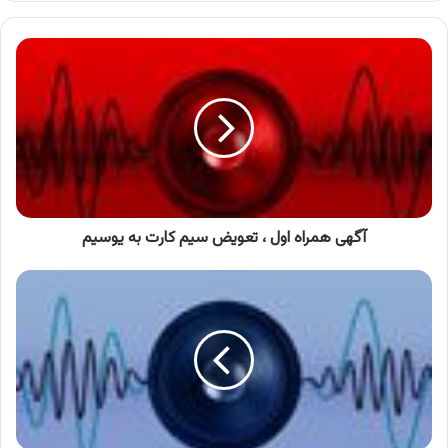
کنید
آگهی
همراه
اول
،
تعویض
سیم
کارت
به
یوسیم
آگهی همراه اول ، تعویض سیم کارت به یوسیم
آگهی
اوان
،
تهیه
غذای
اوان