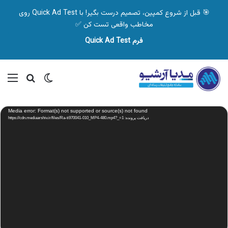
🎯 قبل از شروع کمپین، تصمیم درست بگیر! با Quick Ad Test روی
مخاطب واقعی تست کن ✅
فرم Quick Ad Test
تغییر پوسته
منو
جستجو ب
نمایشگر
Media error: Format(s) not supported or source(s) not found
ویدیو
دریافت پرونده: https://cdn.mediaarshiv.ir/files/Ra-ti970041-010_MP4-480.mp4?_=1