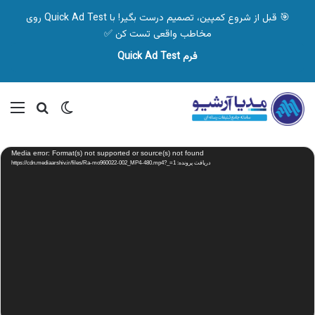
🎯 قبل از شروع کمپین، تصمیم درست بگیر! با Quick Ad Test روی
مخاطب واقعی تست کن ✅
فرم Quick Ad Test
تغییر پوسته
منو
جستجو ب
نمایشگر
Media error: Format(s) not supported or source(s) not found
ویدیو
دریافت پرونده: https://cdn.mediaarshiv.ir/files/Ra-mo960022-002_MP4-480.mp4?_=1