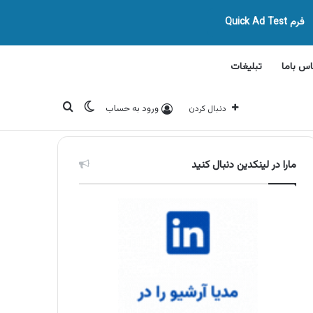
فرم Quick Ad Test
اس باما
تبلیغات
تغییر پوسته
جستجو برای
ورود به حساب
دنبال کردن
مارا در لینکدین دنبال کنید