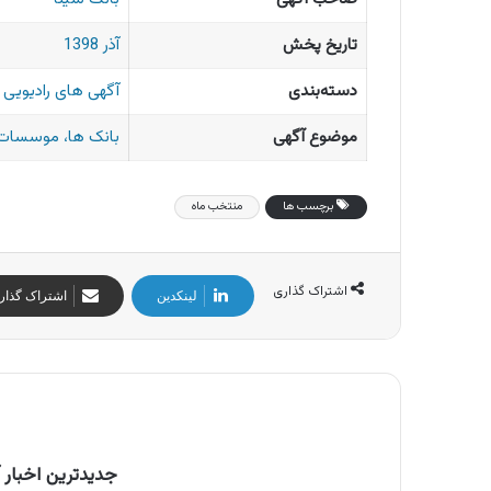
تاریخ پخش
آذر 1398
دسته‌بندی
آگهی های رادیویی ا
موضوع آگهی
بانک ها، موسسات 
برچسب ها
منتخب ماه
اشتراک گذاری
لینکدین
اشتراک گذار
جدیدترین اخبار آ