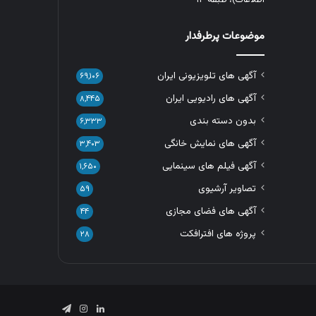
موضوعات پرطرفدار
آگهی های تلویزیونی ایران
۶۹,۱۰۶
آگهی های رادیویی ایران
۸,۴۴۵
بدون دسته بندی
۶,۳۳۳
آگهی های نمایش خانگی
۳,۴۰۳
آگهی فیلم های سینمایی
۱,۶۵۰
تصاویر آرشیوی
۵۹
آگهی های فضای مجازی
۴۴
پروژه های افترافکت
۲۸
لینکدین
اینستاگرام
تلگرام