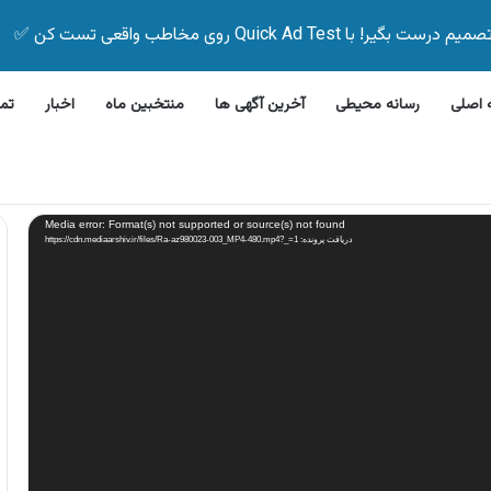
Quick Ad Test روی مخاطب واقعی تست کن ✅
اصلی
رسانه محیطی
آخرین آگهی ها
منتخبین ماه
اخبار
تم
 ظرفشویی جی پلاس
Media error: Format(s) not supported or source(s) not found
دریافت پرونده: https://cdn.mediaarshiv.ir/files/Ra-az980023-003_MP4-480.mp4?_=1