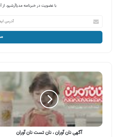
با عضویت در خبرنامه مدیاآرشیو، از آخ
آدرس
ایمیل
خود
را
وارد
کنید
آگهی
نان
آوران
،
نان
تست
نان
آوران
آگهی نان آوران ، نان تست نان آوران