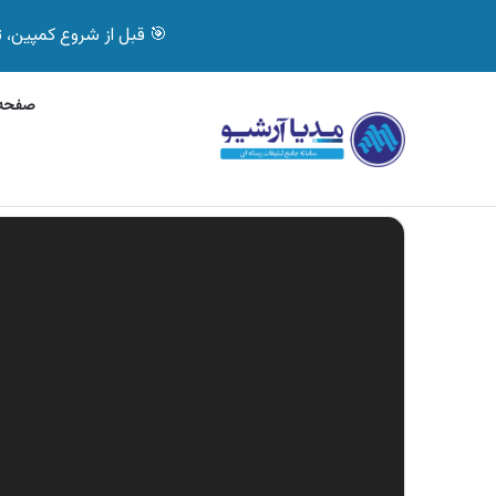
🎯 قبل از شروع کمپین، تصمیم درست بگیر! با 
صفحه 
پنج‌شنبه, 6 آگوست 2026
آگهی جی پلاس، ماشین
آگهی های تازه
نمایشگر
ویدیو