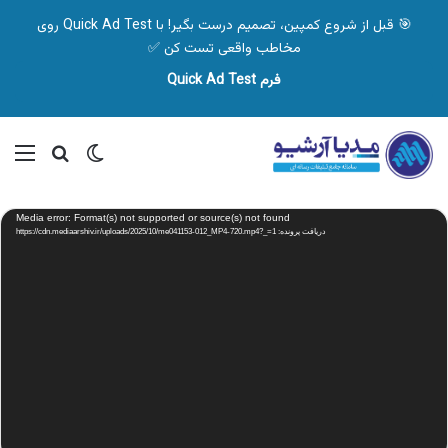
🎯 قبل از شروع کمپین، تصمیم درست بگیر! با Quick Ad Test روی
مخاطب واقعی تست کن ✅
فرم Quick Ad Test
تغییر پوسته
منو
جستجو ب
نمایشگر
Media error: Format(s) not supported or source(s) not found
ویدیو
دریافت پرونده: https://cdn.mediaarshiv.ir/uploads/2025/10/me041153-012_MP4-720.mp4?_=1