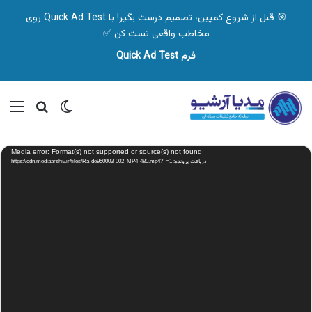
🎯 قبل از شروع کمپین، تصمیم درست بگیر! با Quick Ad Test روی
مخاطب واقعی تست کن ✅
فرم Quick Ad Test
تغییر پوسته
منو
جستجو ب
نمایشگر
Media error: Format(s) not supported or source(s) not found
ویدیو
دریافت پرونده: https://cdn.mediaarshiv.ir/files/Ra-de950003-002_MP4-480.mp4?_=1