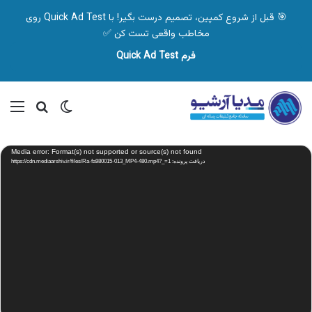
🎯 قبل از شروع کمپین، تصمیم درست بگیر! با Quick Ad Test روی
مخاطب واقعی تست کن ✅
فرم Quick Ad Test
تغییر پوسته
منو
جستجو ب
نمایشگر
Media error: Format(s) not supported or source(s) not found
ویدیو
دریافت پرونده: https://cdn.mediaarshiv.ir/files/Ra-fa980015-013_MP4-480.mp4?_=1