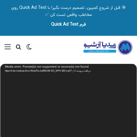
🎯 قبل از شروع کمپین، تصمیم درست بگیر! با Quick Ad Test روی
مخاطب واقعی تست کن ✅
فرم Quick Ad Test
تغییر پوسته
منو
جستجو ب
نمایشگر
Media error: Format(s) not supported or source(s) not found
ویدیو
دریافت پرونده: https://cdn.mediaarshiv.ir/files/Ra-ba990138-021_MP4-360.mp4?_=1