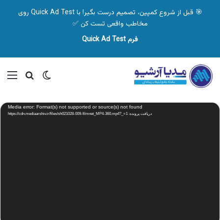
🎯 قبل از شروع کمپین، تصمیم درست بگیر! با Quick Ad Test روی
مخاطب واقعی تست کن ✅
فرم Quick Ad Test
تغییر پوسته
منو
جستجو ب
نمایشگر
Media error: Format(s) not supported or source(s) not found
ویدیو
دریافت پرونده: https://cdn.mediaarshiv.ir/files/sh021028-009-filmnet_MP4-360.mp4?_=1