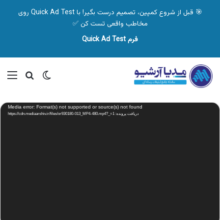
🎯 قبل از شروع کمپین، تصمیم درست بگیر! با Quick Ad Test روی
مخاطب واقعی تست کن ✅
فرم Quick Ad Test
تغییر پوسته
منو
جستجو ب
نمایشگر
Media error: Format(s) not supported or source(s) not found
ویدیو
دریافت پرونده: https://cdn.mediaarshiv.ir/files/or930180-013_MP4-480.mp4?_=1