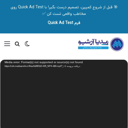
🎯 قبل از شروع کمپین، تصمیم درست بگیر! با Quick Ad Test روی
مخاطب واقعی تست کن ✅
فرم Quick Ad Test
تغییر پوسته
منو
جستجو ب
نمایشگر
Media error: Format(s) not supported or source(s) not found
ویدیو
دریافت پرونده: https://cdn.mediaarshiv.ir/files/fa990110-005_MP4-480.mp4?_=1