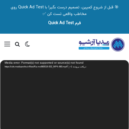
🎯 قبل از شروع کمپین، تصمیم درست بگیر! با Quick Ad Test روی
مخاطب واقعی تست کن ✅
فرم Quick Ad Test
تغییر پوسته
منو
جستجو ب
نمایشگر
Media error: Format(s) not supported or source(s) not found
ویدیو
دریافت پرونده: https://cdn.mediaarshiv.ir/files/Ra-mo980019-002_MP4-480.mp4?_=1