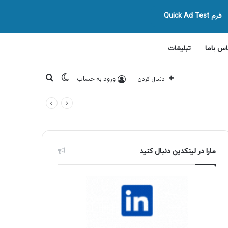
فرم Quick Ad Test
اس باما
تبلیغات
تغییر پوسته
جستجو برای
ورود به حساب
دنبال کردن
مارا در لینکدین دنبال کنید