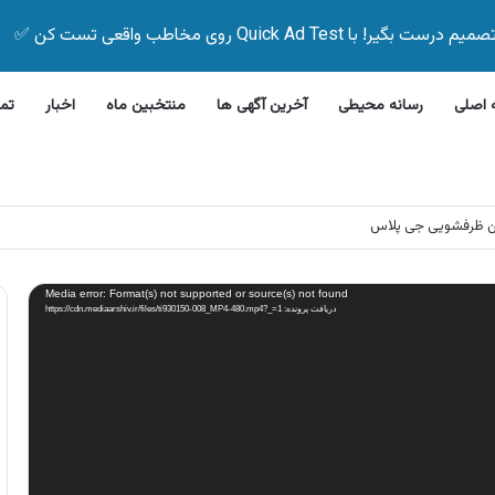
Quick Ad Test روی مخاطب واقعی تست کن ✅
اصلی
رسانه محیطی
آخرین آگهی ها
منتخبین ماه
اخبار
تم
لاین بیمه زیر ۵ دقیقه
Media error: Format(s) not supported or source(s) not found
دریافت پرونده: https://cdn.mediaarshiv.ir/files/ti930150-008_MP4-480.mp4?_=1