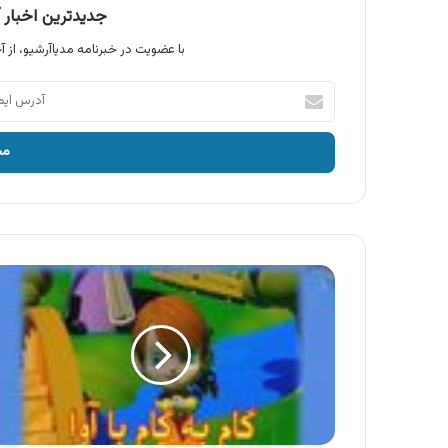
جدیدترین اخبار آ
با عضویت در خبرنامه مدیاآرشیو، از آخ
آدرس
ایمیل
خود
را
وارد
کنید
آگهی
مجموعه
خودآموز
کودک
گام
به
گام
با
آوا