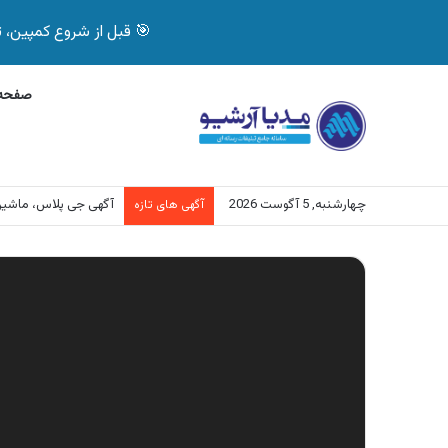
🎯 قبل از شروع کمپین، تصمیم درست بگیر! با 
صفحه 
چهارشنبه, 5 آگوست 2026
آگهی بیمه دات کام، خرید آن
آگهی های تازه
نمایشگر
ویدیو