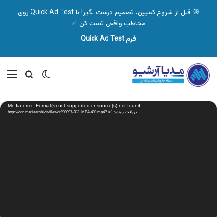
🎯 قبل از شروع کمپین، تصمیم درست بگیر! با Quick Ad Test روی
مخاطب واقعی تست کن ✅
فرم Quick Ad Test
تغییر پوسته
منو
جستجو ب
نمایشگر
Media error: Format(s) not supported or source(s) not found
ویدیو
دریافت پرونده: https://cdn.mediaarshiv.ir/files/or990097-013_MP4-480.mp4?_=1