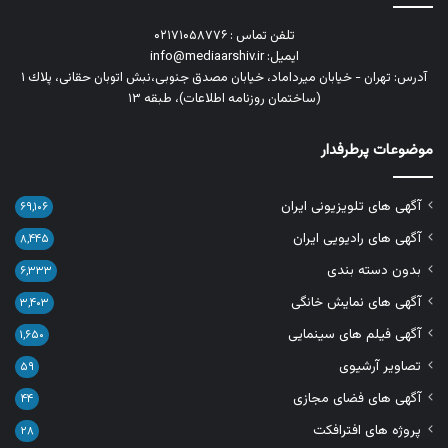
تلفن تماس : ۰۲۱۷۱۰۵۸۷۷۶
ایمیل: info@mediaarshiv.ir
آدرس: تهران - خیابان میرداماد، خیابان مصدق جنوبی،نبش اتوبان حقانی، پلاك ١
(ساختمان روزنامه اطلاعات)، طبقه ۱۳
موضوعات پرطرفدار
آگهی های تلویزیونی ایران
۶۹,۱۰۶
آگهی های رادیویی ایران
۸,۴۴۵
بدون دسته بندی
۶,۳۳۳
آگهی های نمایش خانگی
۳,۴۰۳
آگهی فیلم های سینمایی
۱,۶۵۰
تصاویر آرشیوی
۵۹
آگهی های فضای مجازی
۴۴
پروژه های افترافکت
۲۸