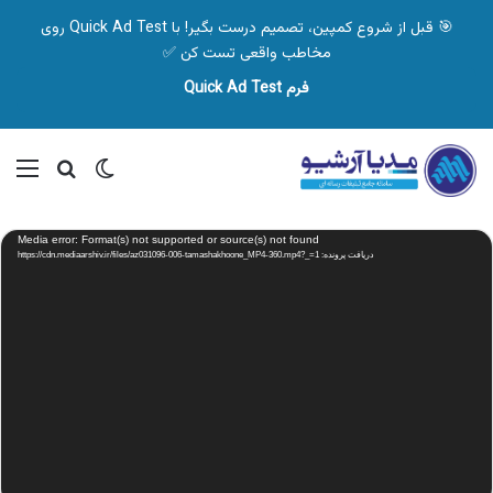
🎯 قبل از شروع کمپین، تصمیم درست بگیر! با Quick Ad Test روی
مخاطب واقعی تست کن ✅
فرم Quick Ad Test
تغییر پوسته
منو
جستجو ب
نمایشگر
Media error: Format(s) not supported or source(s) not found
ویدیو
دریافت پرونده: https://cdn.mediaarshiv.ir/files/az031096-006-tamashakhoone_MP4-360.mp4?_=1