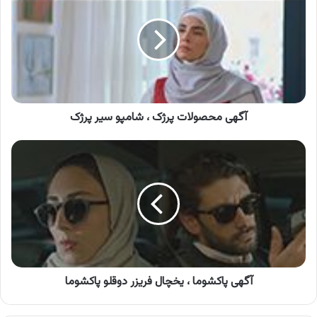
پرژک
،
شامپو
سیر
پرژک
آگهی محصولات پرژک ، شامپو سیر پرژک
آگهی
پاکشوما
،
یخچال
فریزر
دوقلو
پاکشوما
آگهی پاکشوما ، یخچال فریزر دوقلو پاکشوما