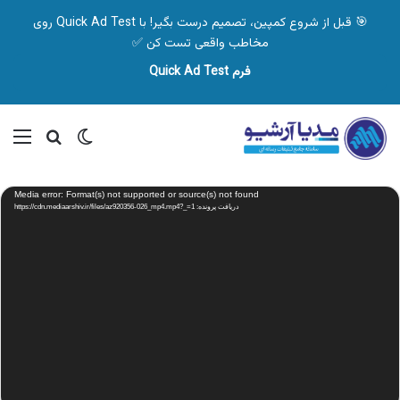
🎯 قبل از شروع کمپین، تصمیم درست بگیر! با Quick Ad Test روی
مخاطب واقعی تست کن ✅
فرم Quick Ad Test
تغییر پوسته
منو
جستجو ب
نمایشگر
Media error: Format(s) not supported or source(s) not found
ویدیو
دریافت پرونده: https://cdn.mediaarshiv.ir/files/az920356-026_mp4.mp4?_=1