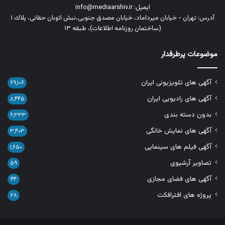
ایمیل: info@mediaarshiv.ir
آدرس: تهران - خیابان میرداماد، خیابان مصدق جنوبی،نبش اتوبان حقانی، پلاك ١
(ساختمان روزنامه اطلاعات)، طبقه ۱۳
موضوعات پرطرفدار
آگهی های تلویزیونی ایران
۶۹,۱۰۶
آگهی های رادیویی ایران
۸,۴۴۵
بدون دسته بندی
۶,۳۳۳
آگهی های نمایش خانگی
۳,۴۰۳
آگهی فیلم های سینمایی
۱,۶۵۰
تصاویر آرشیوی
۵۹
آگهی های فضای مجازی
۴۴
پروژه های افترافکت
۲۸