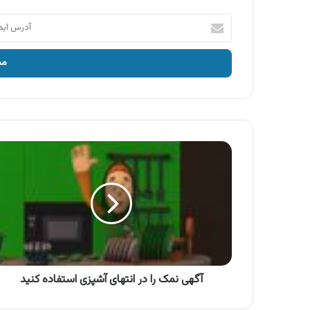
آدرس
ایمیل
خود
را
وارد
کنید
آگهی
نمک
را
در
انتهای
آشپزی
استفاده
کنید
آگهی نمک را در انتهای آشپزی استفاده کنید