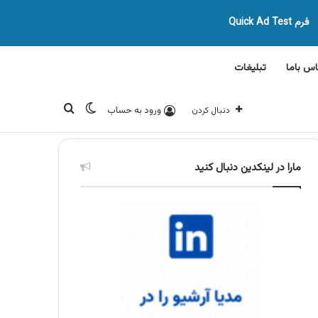
فرم Quick Ad Test
اس باما
تبلیغات
تغییر پوسته
جستجو برای
ورود به حساب
دنبال کردن
مارا در لینکدین دنبال کنید