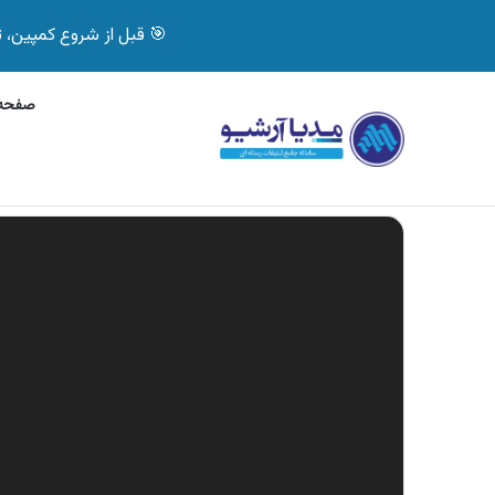
🎯 قبل از شروع کمپین، تصمیم درست بگیر! با 
صفحه 
پنج‌شنبه, 6 آگوست 2026
آگهی سپاهان باتری، خد
آگهی های تازه
نمایشگر
ویدیو