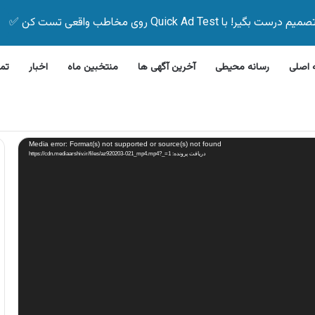
Quick Ad Test روی مخاطب واقعی تست کن ✅
اصلی
رسانه محیطی
آخرین آگهی ها
منتخبین ماه
اخبار
تم
مات تحویل در محل باتری اوربیتال
Media error: Format(s) not supported or source(s) not found
دریافت پرونده: https://cdn.mediaarshiv.ir/files/az920203-021_mp4.mp4?_=1