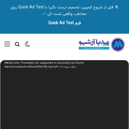
🎯 قبل از شروع کمپین، تصمیم درست بگیر! با Quick Ad Test روی
مخاطب واقعی تست کن ✅
فرم Quick Ad Test
تغییر پوسته
منو
جستجو ب
نمایشگر
Media error: Format(s) not supported or source(s) not found
ویدیو
دریافت پرونده: https://cdn.mediaarshiv.ir/files/az920111-008_mp4.mp4?_=1