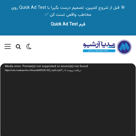
🎯 قبل از شروع کمپین، تصمیم درست بگیر! با Quick Ad Test روی
مخاطب واقعی تست کن ✅
فرم Quick Ad Test
تغییر پوسته
منو
جستجو ب
نمایشگر
Media error: Format(s) not supported or source(s) not found
ویدیو
دریافت پرونده: https://cdn.mediaarshiv.ir/files/ab920150-023_mp4.mp4?_=1