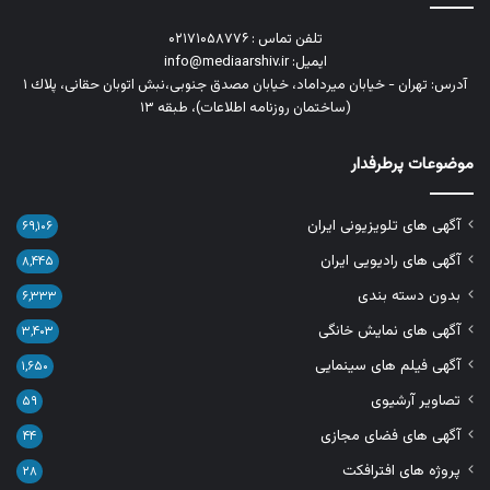
تلفن تماس : ۰۲۱۷۱۰۵۸۷۷۶
ایمیل: info@mediaarshiv.ir
آدرس: تهران - خیابان میرداماد، خیابان مصدق جنوبی،نبش اتوبان حقانی، پلاك ١
(ساختمان روزنامه اطلاعات)، طبقه ۱۳
موضوعات پرطرفدار
آگهی های تلویزیونی ایران
۶۹,۱۰۶
آگهی های رادیویی ایران
۸,۴۴۵
بدون دسته بندی
۶,۳۳۳
آگهی های نمایش خانگی
۳,۴۰۳
آگهی فیلم های سینمایی
۱,۶۵۰
تصاویر آرشیوی
۵۹
آگهی های فضای مجازی
۴۴
پروژه های افترافکت
۲۸