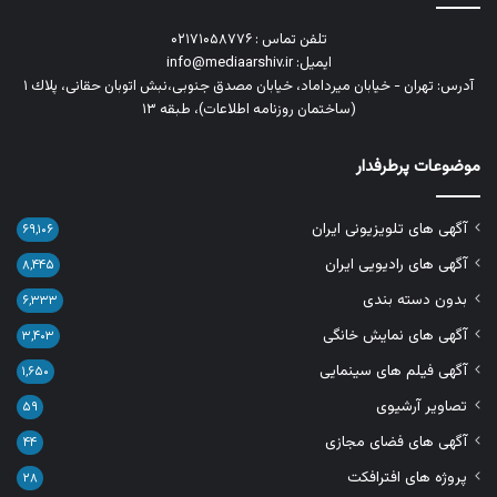
تلفن تماس : ۰۲۱۷۱۰۵۸۷۷۶
ایمیل: info@mediaarshiv.ir
آدرس: تهران - خیابان میرداماد، خیابان مصدق جنوبی،نبش اتوبان حقانی، پلاك ١
(ساختمان روزنامه اطلاعات)، طبقه ۱۳
موضوعات پرطرفدار
آگهی های تلویزیونی ایران
۶۹,۱۰۶
آگهی های رادیویی ایران
۸,۴۴۵
بدون دسته بندی
۶,۳۳۳
آگهی های نمایش خانگی
۳,۴۰۳
آگهی فیلم های سینمایی
۱,۶۵۰
تصاویر آرشیوی
۵۹
آگهی های فضای مجازی
۴۴
پروژه های افترافکت
۲۸