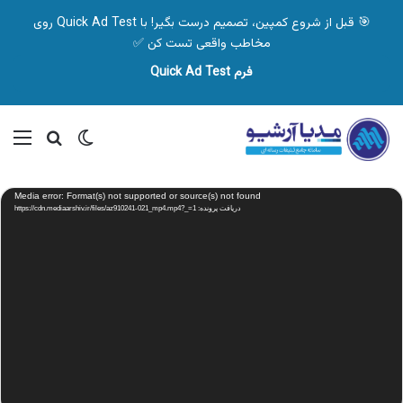
🎯 قبل از شروع کمپین، تصمیم درست بگیر! با Quick Ad Test روی
مخاطب واقعی تست کن ✅
فرم Quick Ad Test
تغییر پوسته
منو
جستجو ب
نمایشگر
Media error: Format(s) not supported or source(s) not found
ویدیو
دریافت پرونده: https://cdn.mediaarshiv.ir/files/az910241-021_mp4.mp4?_=1