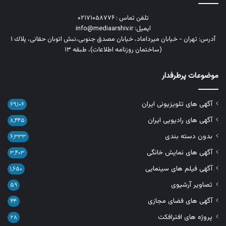
تلفن تماس : ۰۲۱۷۱۰۵۸۷۷۶
ایمیل: info@mediaarshiv.ir
آدرس: تهران - خیابان میرداماد، خیابان مصدق جنوبی،نبش اتوبان حقانی، پلاك ١
(ساختمان روزنامه اطلاعات)، طبقه ۱۳
موضوعات پرطرفدار
آگهی های تلویزیونی ایران
۶۹,۱۰۶
آگهی های رادیویی ایران
۸,۴۴۵
بدون دسته بندی
۶,۳۳۳
آگهی های نمایش خانگی
۳,۴۰۳
آگهی فیلم های سینمایی
۱,۶۵۰
تصاویر آرشیوی
۵۹
آگهی های فضای مجازی
۴۴
پروژه های افترافکت
۲۸