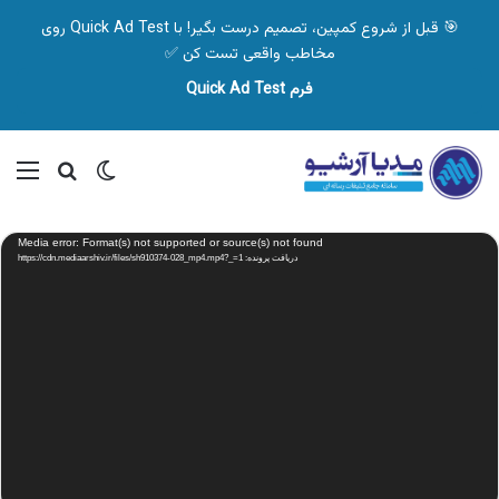
🎯 قبل از شروع کمپین، تصمیم درست بگیر! با Quick Ad Test روی
مخاطب واقعی تست کن ✅
فرم Quick Ad Test
تغییر پوسته
منو
جستجو ب
نمایشگر
Media error: Format(s) not supported or source(s) not found
ویدیو
دریافت پرونده: https://cdn.mediaarshiv.ir/files/sh910374-028_mp4.mp4?_=1