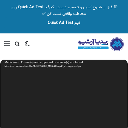
🎯 قبل از شروع کمپین، تصمیم درست بگیر! با Quick Ad Test روی
مخاطب واقعی تست کن ✅
فرم Quick Ad Test
تغییر پوسته
منو
جستجو ب
نمایشگر
Media error: Format(s) not supported or source(s) not found
ویدیو
دریافت پرونده: https://cdn.mediaarshiv.ir/files/Ti970194-019_MP4-480.mp4?_=1