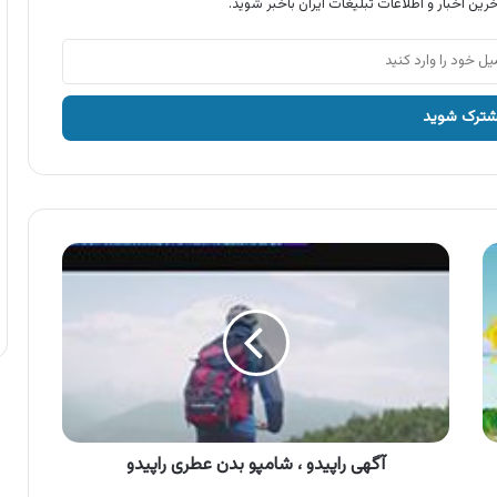
رین اخبار و اطلاعات تبلیغات ایران باخبر شوید.
آگهی
راپیدو
،
شامپو
بدن
عطری
راپیدو
آگهی راپیدو ، شامپو بدن عطری راپیدو