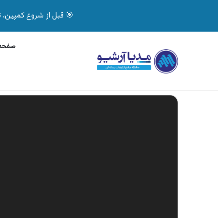
🎯 قبل از شروع کمپین، تصمیم درست بگیر! با 
صفحه 
پنج‌شنبه, 6 آگوست 2026
آگهی جی پلاس، ماشین
آگهی های تازه
نمایشگر
ویدیو