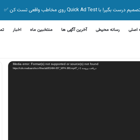
Quick Ad Test روی مخاطب واقعی تست کن ✅
اصلی
رسانه محیطی
آخرین آگهی ها
منتخبین ماه
اخبار
تم
 ظرفشویی جی پلاس
Media error: Format(s) not supported or source(s) not found
دریافت پرونده: https://cdn.mediaarshiv.ir/files/ab001484-007_MP4-360.mp4?_=1