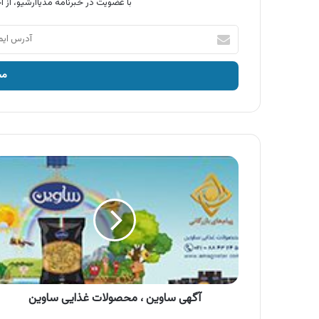
با عضویت در خبرنامه مدیاآرشیو، از آخ
آدرس
ایمیل
خود
را
وارد
کنید
آگهی
ساوین
،
محصولات
غذایی
ساوین
آگهی ساوین ، محصولات غذایی ساوین