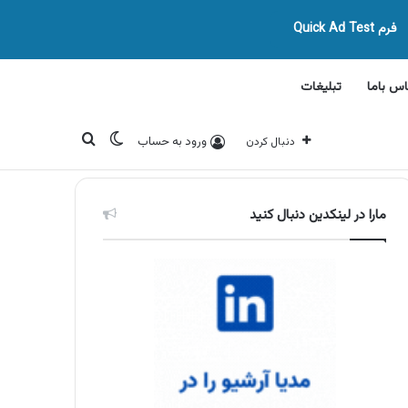
فرم Quick Ad Test
اس باما
تبلیغات
تغییر پوسته
جستجو برای
ورود به حساب
دنبال کردن
مارا در لینکدین دنبال کنید